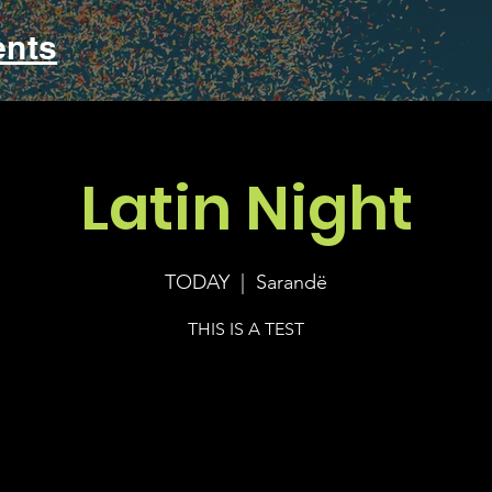
ents
Latin Night
TODAY
  |  
Sarandë
THIS IS A TEST