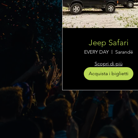
Jeep Safari
EVERY DAY
Sarandë
Scopri di più
Acquista i biglietti